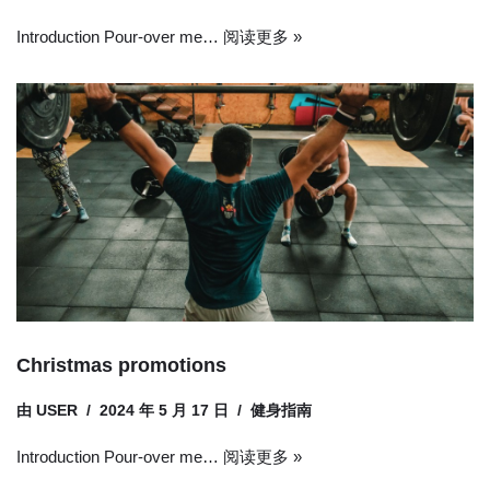
Introduction Pour-over me…
阅读更多 »
Christmas promotions
由
USER
2024 年 5 月 17 日
健身指南
Introduction Pour-over me…
阅读更多 »